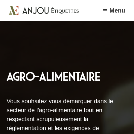
Passer
Passer
Menu
au
au
Anjou
contenu
pied
Étiquettes
principal
de
page
AGRO-ALIMENTAIRE
Vous souhaitez vous démarquer dans le
secteur de l’agro-alimentaire tout en
respectant scrupuleusement la
réglementation et les exigences de